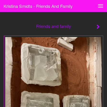
Kristina Smidts - Friends And Family
Tog
navi
Friends and family