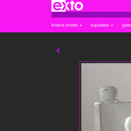
kristina smidts
exposities
gale