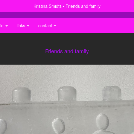
Kristina Smidts
Friends and family
rie
links
contact
Friends and family