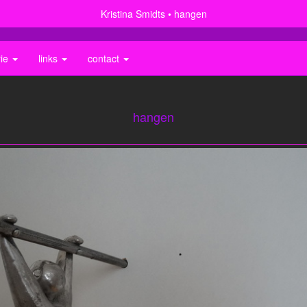
Kristina Smidts
hangen
rie
links
contact
hangen