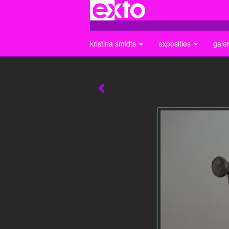
kristina smidts
exposities
gale